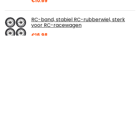
€
10.69
RC-band, stabiel RC-rubberwiel, sterk
voor RC-racewagen
€
16.98
Auto sticker grappige kat reflecterende
vinyl auto sticker auto body decor voor
het decoreren van auto styling zwart…
€
3.78
Plextone Auto Fiets Motorfiets Scratch
Reparatie Kit Onderhoud Wax Polijsten
Slijpen Pasta Verf Kleine krassen
plakkerig…
€
9.99