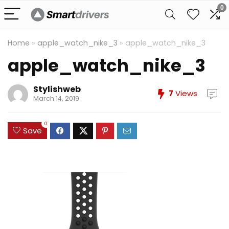
0
Home
»
apple_watch_nike_3
»
apple_watch_nike_3
apple_watch_nike_3
Stylishweb
7
Views
March 14, 2019
0
Save