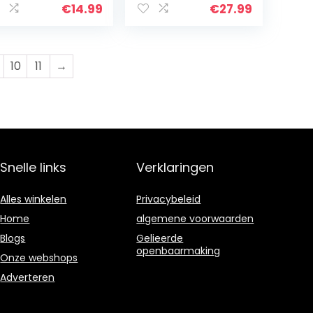
B-autolader
met Power
€
14.99
€
27.99
t blauw LED-
Delivery voor
cht, voor…
MacBook Pro/Air
2018, iPad…
10
11
→
Snelle links
Verklaringen
Alles winkelen
Privacybeleid
Home
algemene voorwaarden
Blogs
Gelieerde
openbaarmaking
Onze webshops
Adverteren