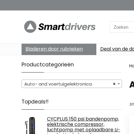
Search
for:
Bladeren door rubrieken
Deal van de d
Productcategorieën
H
A
Auto- and voertuigelektronica
×
Topdeals!!
Sh
CYCPLUS 150 psi bandenpomp,
elektrische compressor,
luchtpomp met oplaadbare Li-