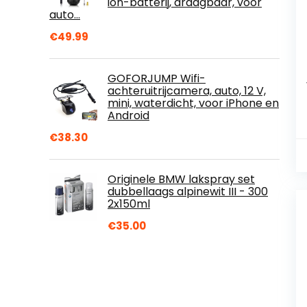
ion-batterij, draagbaar, voor
auto…
€
49.99
GOFORJUMP Wifi-
achteruitrijcamera, auto, 12 V,
mini, waterdicht, voor iPhone en
Android
€
38.30
Originele BMW lakspray set
dubbellaags alpinewit III - 300
2x150ml
€
35.00