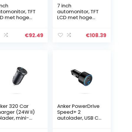
inch
7 inch
tomonitor, TFT
automonitor, TFT
D met hoge
LCD met hoge
solutie, auto-
resolutie, auto-
hteruitkijkmonit
achteruitkijkmonit
 voor
or voor
€
92.49
€
108.39
uisbeveiligingsc
thuisbeveiligingsc
era Auto-
amera Auto-
ektronica…
elektronica…
ker 320 Car
Anker PowerDrive
arger (24W II)
Speed+ 2
lader, mini-
autolader, USB C
tolader, 24W
autolader, 2
8A dubbele
poorten, 49 W