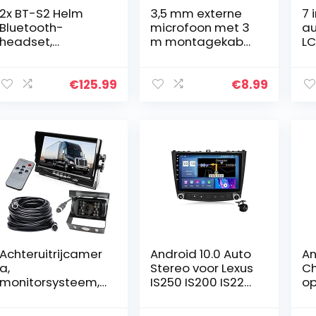
2x BT-S2 Helm
3,5 mm externe
7 
Bluetooth-
microfoon met 3
au
headset,
m montagekabel
LC
BETOWEY
microfoon voor
re
Motorfiets-
auto en voertuig
ac
intercom
hoofd unit met
or
€
125.99
€
8.99
Bluetooth-
Bluetooth
th
communicatiesys
ingeschakeld…
am
teem Interphone
el
voor Paardrijden…
Achteruitrijcamer
Android 10.0 Auto
An
a,
Stereo voor Lexus
Ch
monitorsysteem,
IS250 IS200 IS220
op
DC 12-24 V,
IS300 IS350
au
waterdicht, 18
2005-2013 GPS-
4,