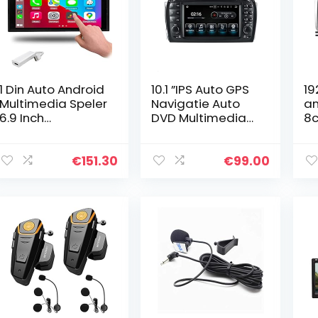
1 Din Auto Android
10.1 ”IPS Auto GPS
19
Multimedia Speler
Navigatie Auto
an
6.9 Inch
DVD Multimedia
8c
Touchscreen
Speler Stereo
ra
Bluetooth
Auto
au
Autoradio Stereo
Ondersteuning
ge
€
151.30
€
99.00
Video GPS WiFi
Carplay DVR BT
sp
Universele 1din
st
Auto…