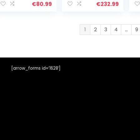
leds, nachtzicht,
navigatie 2 DIN-
US
€
80.99
€
232.99
achteruitrijden, 15
radio 10 ”
me
M, 4-pinnige…
Multimedia…
li
1
2
3
4
…
9
[arrow_forms id=’1628′]