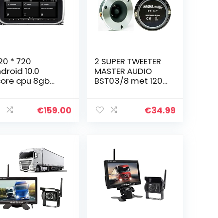
20 * 720
2 SUPER TWEETER
droid 10.0
MASTER AUDIO
ore cpu 8gb
BST03/8 met 120
m 64gb rom
watt rms en 240
to-elektronica
watt max met
en auto dvd-
9,60 cm diameter
€
159.00
€
34.99
eler autoradio
99 db 8 ohm huis
ereo
met diepte…