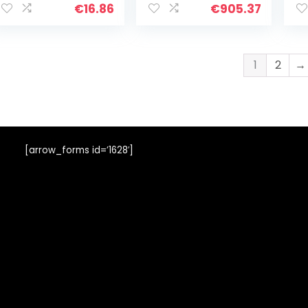
HRT216 HRZ216
49
€
16.86
€
905.37
Grasmaaier
1
2
→
[arrow_forms id=’1628′]