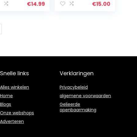
5770 795083
Diafragma
€
14.99
€
15.00
Carburateur
Vacuüm Voor
H*O*n*D*a
XL1000V Varadero
1999…
Snelle links
Verklaringen
Alles winkelen
Privacybeleid
Home
algemene voorwaarden
Blogs
Gelieerde
openbaarmaking
Onze webshops
Adverteren