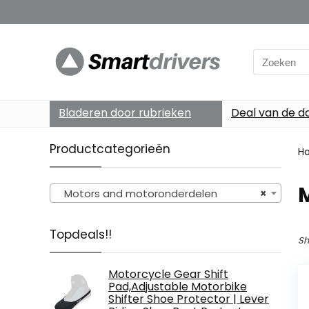
Search
for:
Bladeren door rubrieken
Deal van de d
Productcategorieën
H
Motors and motoronderdelen
×
Topdeals!!
Sh
Motorcycle Gear Shift
Pad,Adjustable Motorbike
Shifter Shoe Protector | Lever