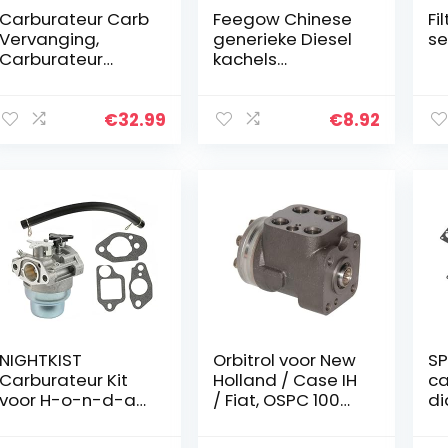
Carburateur Carb
Feegow Chinese
Fi
Vervanging,
generieke Diesel
se
Carburateur
kachels
Vervanging Kit
connector Probe
799727 voor
Vierkante
Briggs & Stratton
Connector
€
32.99
€
8.92
791886 495935
Temperatuur
690194 498061
Oververhitting
499153…
Sensor Air Diesel…
NIGHTKIST
Orbitrol voor New
SP
Carburateur Kit
Holland / Case IH
ca
voor H-o-n-d-a
/ Fiat, OSPC 100
d
GCV160 HRB216
ON
pa
HRR216 HRS216
3,