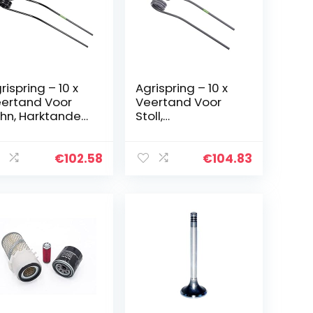
rispring – 10 x
Agrispring – 10 x
ertand Voor
Veertand Voor
hn, Harktanden
Stoll,
720200 –
Cirkelschudderta
artgrijs
nd 0673743 –
Signaalgrijs
€
102.58
€
104.83