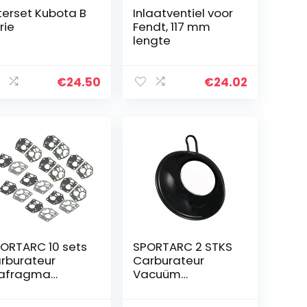
lterset Kubota B
Inlaatventiel voor
rie
Fendt, 117 mm
lengte
€
24.50
€
24.02
ORTARC 10 sets
SPORTARC 2 STKS
rburateur
Carburateur
iafragma
Vacuüm
kkingsset 3-
Membraan,
75 pk motor #
Membraan