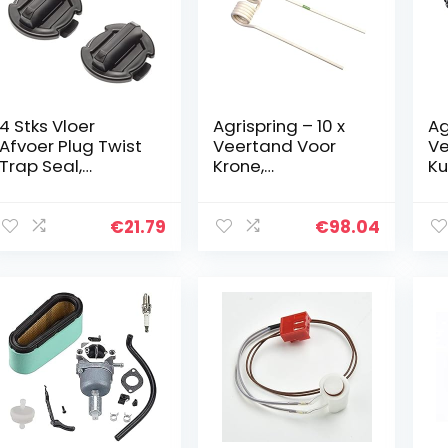
4 Stks Vloer
Agrispring – 10 x
Ag
Afvoer Plug Twist
Veertand Voor
Ve
Trap Seal,
Krone,
Ku
Compatibel met
Cirkelschudderta
57
2014-2020 Polaris
nd 1530151 – Licht
Zw
Algemene RZR
Ivoorkleurig
€
21.79
€
98.04
900 1000 S XP 4
Turbo Twists…