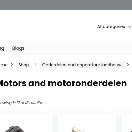
All categories
ag
Blogs
ome
Shop
Onderdelen and apparatuur landbouw
Motors and motoronderdelen
owing 1–12 of 15 results