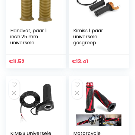
Handvat, paar 1
Kimiss 1 paar
inch 25 mm
universele
universele
gasgreep
motorfiets vintage
gasgreep twist
TPU handgreep
speed Throttle
stuurgreep
motorfiets
€
11.52
€
13.41
(sausgeel)
KIMISS Universele
Motorcycle