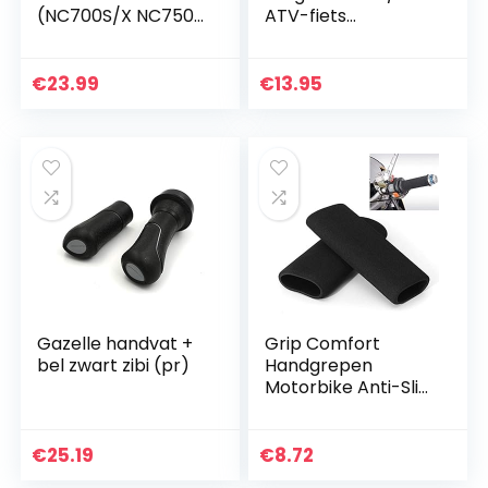
(NC700S/X NC750X
ATV-fiets
CB500X)
Handbeschermer
Handbeschermer
Borstelstang met
€
23.99
€
13.95
Accessoires voor
22 Mm 7/8…
Gazelle handvat +
Grip Comfort
bel zwart zibi (pr)
Handgrepen
Motorbike Anti-Slip
Foam Handvat
Grips Motorfiets
Stuur Cover Anti-
€
25.19
€
8.72
Slip Schuim