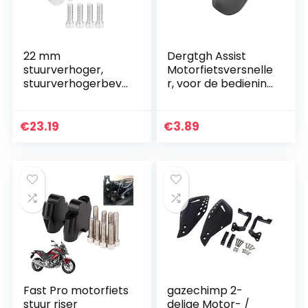
22 mm
Dergtgh Assist
stuurverhoger,
Motorfietsversnelle
stuurverhogerbeve
r, voor de bediening
stiging Kan de
van de pols op het
stuurhoogte met
stuur, kruisgreep,
30 mm verhogen
voor alle 7/8 inch…
€
23.19
€
3.89
en 20 mm naar
achteren
bewegen…
Fast Pro motorfiets
gazechimp 2-
stuur riser
delige Motor- /