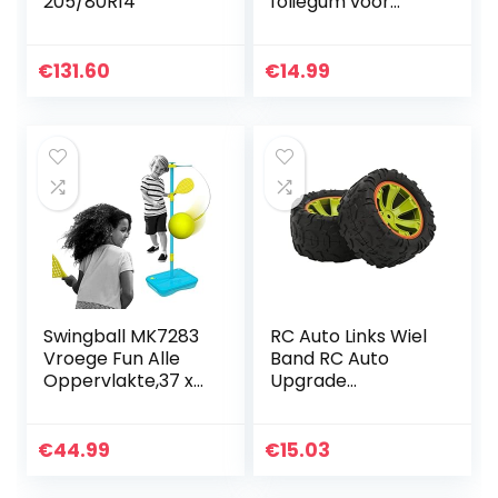
205/80R14
foliegum voor
boormachine,
accuschroevendra
aier, rechte
€
131.60
€
14.99
schuurmachine,
voor het…
Swingball MK7283
RC Auto Links Wiel
Vroege Fun Alle
Band RC Auto
Oppervlakte,37 x
Upgrade
46 x 10 cm, Blauw
Onderdelen
& Geel,Multi
Compatibel met
kleuren
WLtoys 144002 1/14
€
44.99
€
15.03
Afstandsbediening
Auto Modelauto