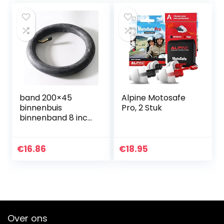
band 200×45
Alpine Motosafe
binnenbuis
Pro, 2 Stuk
binnenband 8 inch
binnencamera for
elektrische
scooter
€
16.86
€
18.95
kinderwagen
accessoires
Eenvoudig te…
Over ons