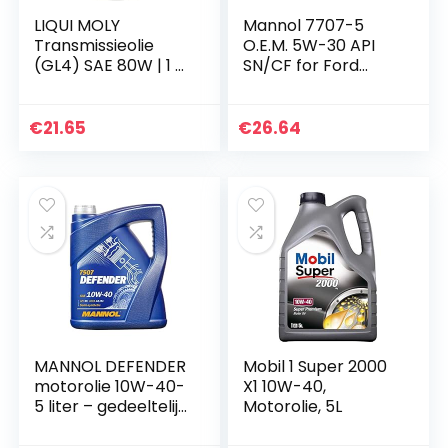
LIQUI MOLY
Mannol 7707-5
Transmissieolie
O.E.M. 5W-30 API
(GL4) SAE 80W | 1 L
SN/CF for Ford
| transmissieolie |
Volvo motorolie, 5
hydraulische olie |
liter
artikelnr.: 1020
€
21.65
€
26.64
MANNOL DEFENDER
Mobil 1 Super 2000
motorolie 10W-40-
X1 10W-40,
5 liter – gedeeltelijk
Motorolie, 5L
synthetisch (SAE
10W-40; API SL/CF;