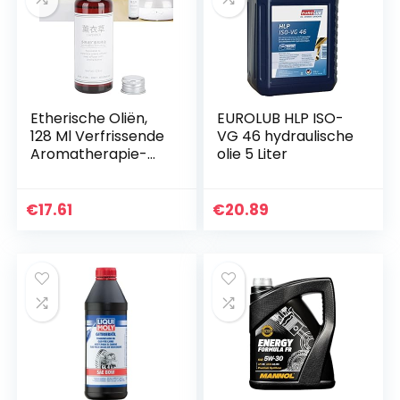
Etherische Oliën,
EUROLUB HLP ISO-
128 Ml Verfrissende
VG 46 hydraulische
Aromatherapie-
olie 5 Liter
olie Blijvende Geur
Plantenextract
Etherische Olie
€
17.61
€
20.89
(lavendel)