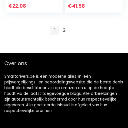
ACEA A3/B3; MB
€
22.08
€
41.58
229.1; VW 501…
1
2
→
Over ons
Smartdrivers.be is een moderne alles-in-één
prijsvergelijkings- en beoordelingswebsite die de beste deals
biedt die beschikbaar zijn op amazon en u op de hoogte
houdt via de laatst toegevoegde blogs. Alle afbeeldingen
zijn auteursrechtelijk beschermd door hun respectievelijke
eigenaren. Alle geciteerde inhoud is afgeleid van hun
respectievelijke bronnen.