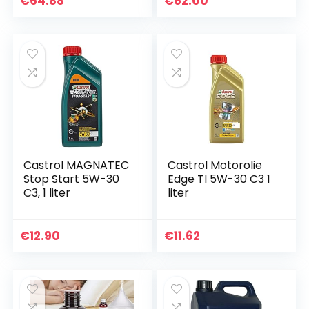
€
64.88
€
62.00
Hersteller
eingestellt)
Castrol MAGNATEC
Castrol Motorolie
Stop Start 5W-30
Edge TI 5W-30 C3 1
C3, 1 liter
liter
€
12.90
€
11.62