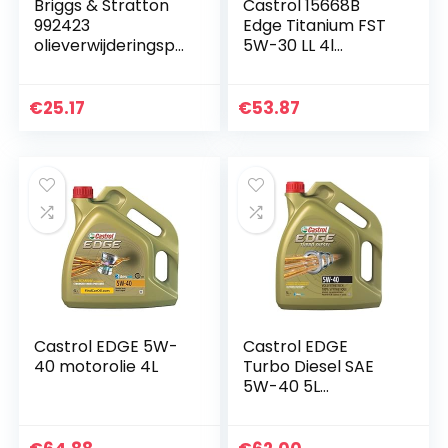
Briggs & Stratton
Castrol 15668B
992423
Edge Titanium FST
olieverwijderingspo
5W-30 LL 4l
mp, meerkleurig
Motorolie
€
25.17
€
53.87
Castrol EDGE 5W-
Castrol EDGE
40 motorolie 4L
Turbo Diesel SAE
5W-40 5L
(niederländische
und französische
Etiketten vom