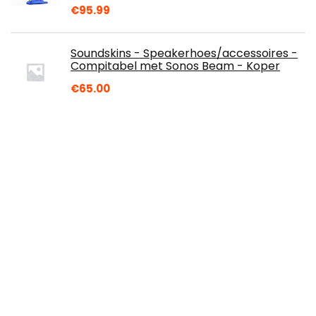
€
95.99
Soundskins - Speakerhoes/accessoires -
Compitabel met Sonos Beam - Koper
€
65.00
AutoFullCar Full Dip Pack 2 spray zwart
mat FULLDIP - StoreFullDip.com (zwart
mat)
€
29.99
Auto Leather&Plastic Refurbishment
Paste,Car Restorer Cream Quick
Restore,Washable Refresh Aging Plastic
and Leather…
€
8.93