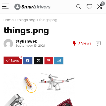
0
Home
»
things.png
»
things.png
things.png
Stylishweb
7
Views
September 15, 2021
0
Save