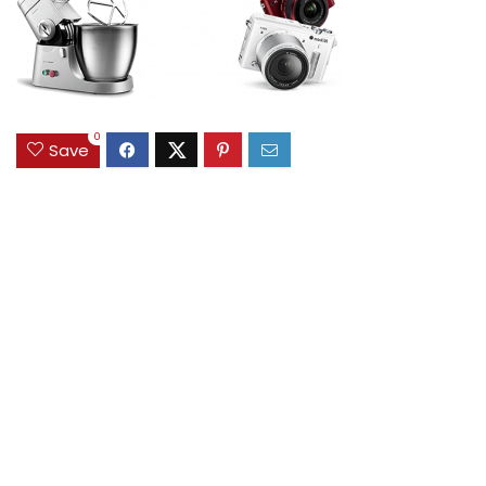
0
Save