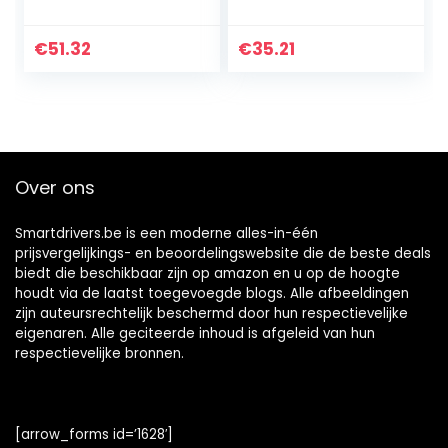
Motorkap Cover
Toledo MK4 Voor
Open Lift
Ateca 2016 2017
Hydraulische Voor
2018 2019 Laars
€
51.32
€
35.21
Civic 2016 2017
Gasveren
2018 Laars
Gasveren
Over ons
Smartdrivers.be is een moderne alles-in-één
prijsvergelijkings- en beoordelingswebsite die de beste deals
biedt die beschikbaar zijn op amazon en u op de hoogte
houdt via de laatst toegevoegde blogs. Alle afbeeldingen
zijn auteursrechtelijk beschermd door hun respectievelijke
eigenaren. Alle geciteerde inhoud is afgeleid van hun
respectievelijke bronnen.
[arrow_forms id=’1628′]