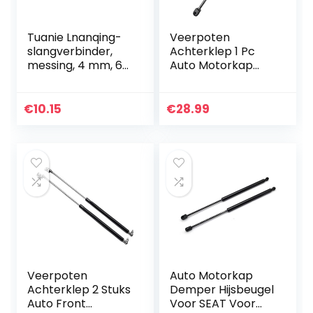
Tuanie Lnanqing-
Veerpoten
slangverbinder,
Achterklep 1 Pc
messing, 4 mm, 6
Auto Motorkap
mm, 8 mm, 10 mm,
Cover Voor Jeep
19 mm, barbell
Voor Grand
achterzijde, 1/8
Cherokee 2005
€
10.15
€
28.99
inch, 1/4 inch, 1/2…
2006 2007 2008
2009 2010 Laars
Gasveren
Veerpoten
Auto Motorkap
Achterklep 2 Stuks
Demper Hijsbeugel
Auto Front
Voor SEAT Voor