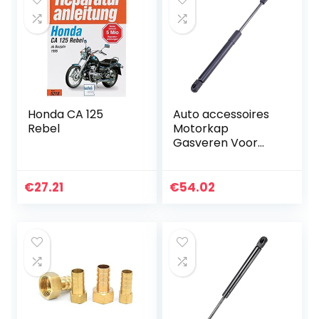
Honda CA 125
Auto accessoires
Rebel
Motorkap
Gasveren Voor
Infiniti FX35 FX45
2003 2004 2005
2006 2007 2008 2
€
27.21
€
54.02
Stuks Auto
Motorkap Cover…