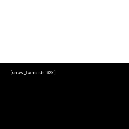
[arrow_forms id=’1628′]