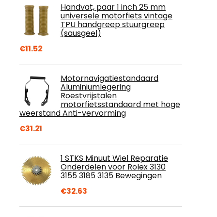
Handvat, paar 1 inch 25 mm
universele motorfiets vintage
TPU handgreep stuurgreep
(sausgeel)
€
11.52
Motornavigatiestandaard
Aluminiumlegering
Roestvrijstalen
motorfietsstandaard met hoge
weerstand Anti-vervorming
€
31.21
1 STKS Minuut Wiel Reparatie
Onderdelen voor Rolex 3130
3155 3185 3135 Bewegingen
€
32.63