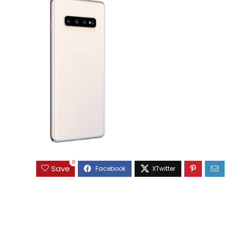
0
Save