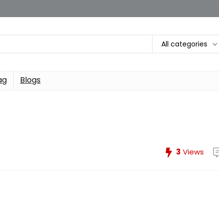
All categories
ag
Blogs
3
Views