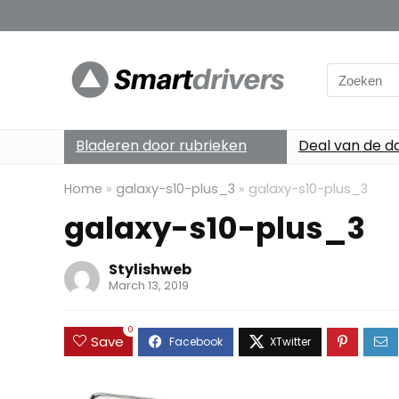
Search
for:
Bladeren door rubrieken
Deal van de d
Home
»
galaxy-s10-plus_3
»
galaxy-s10-plus_3
galaxy-s10-plus_3
Stylishweb
March 13, 2019
0
Save