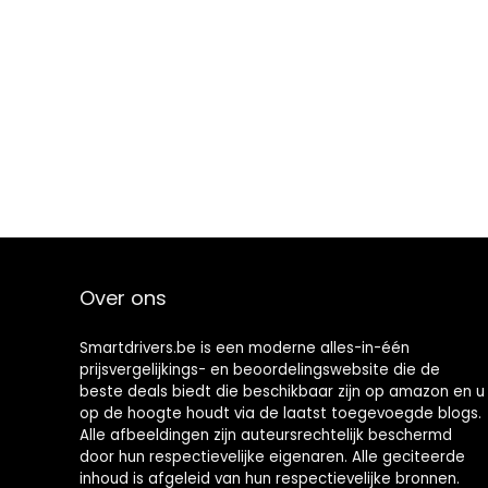
Over ons
Smartdrivers.be is een moderne alles-in-één
prijsvergelijkings- en beoordelingswebsite die de
beste deals biedt die beschikbaar zijn op amazon en u
op de hoogte houdt via de laatst toegevoegde blogs.
Alle afbeeldingen zijn auteursrechtelijk beschermd
door hun respectievelijke eigenaren. Alle geciteerde
inhoud is afgeleid van hun respectievelijke bronnen.