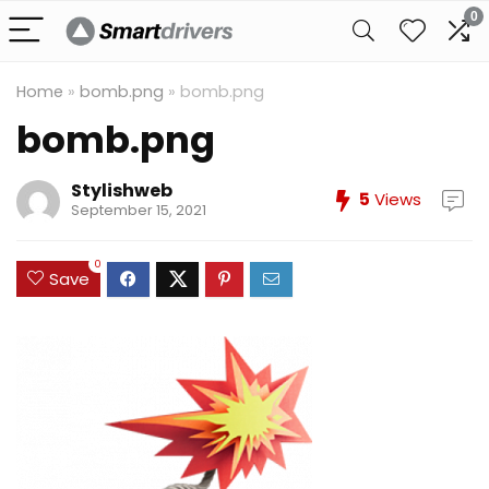
0
Home
»
bomb.png
»
bomb.png
bomb.png
Stylishweb
5
Views
September 15, 2021
0
Save