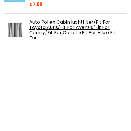
€
7.88
Auto Pollen Cabin luchtfilter/Fit For
Toyota Auris/Fit For Avensis/Fit For
Camry/Fit For Corolla/Fit For Hilux/Fit
For…
€
15.20
Genuine Colors Lakstift Blanco
CANDY/BILA WHITE LF9E
compatibel/vervanging voor SEAT wit
€
14.99
Dergtgh Assist Motorfietsversneller, voor
de bediening van de pols op het stuur,
kruisgreep, voor alle 7/8 inch…
€
3.89