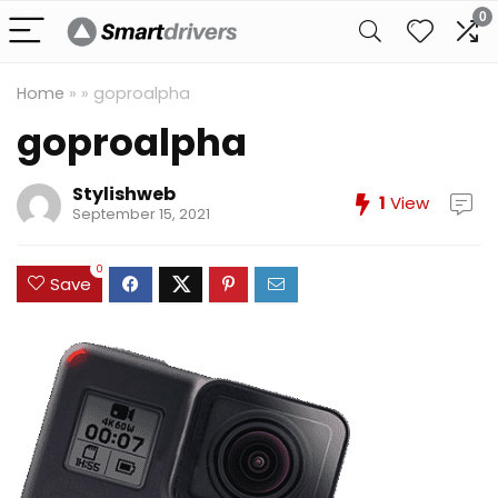
0
Home
»
»
goproalpha
goproalpha
Stylishweb
1
View
September 15, 2021
0
Save