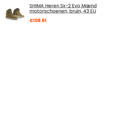
SHIMA Heren Sx-2 Evo Mænd
motorschoenen, bruin, 43 EU
€
108.61
HIBEYO Smart autosleutelhoes geschikt
voor Nissan beschermhoes, sleutelhoes,
cover TPU voor Nissan Qashqai Juke X-
Trail…
€
13.99
Volkswagen Touch-Up Verf MANHATTAN
GRIJS LX7L/X7L
€
20.00
Racing Fuels Vulslang | 14 inch flexibele
vulslang voor autobrandstoffen - Racing
Fuels-container voor VP Racing…