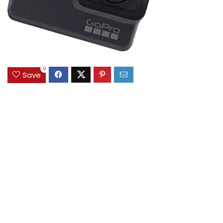
0
Save