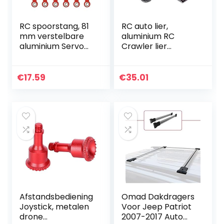
RC spoorstang, 81
RC auto lier,
mm verstelbare
aluminium RC
aluminium Servo
Crawler lier
Links spoorstang
simulatie
compatibel met
elektrische lier
1/10 RC Truck. 6
compatibel met
€
17.59
€
35.01
STUKS(Rood)
TRX4 1/10 RC
modellen
Afstandsbediening
Omad Dakdragers
Joystick, metalen
Voor Jeep Patriot
drone
2007-2017 Auto