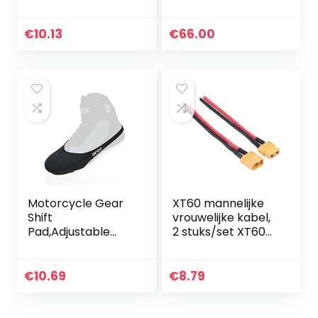
Duimschakelaar
Top Bagage
Joystick Upgrade
Vervoerder
vervanging
Spoorstaven FLY
€
10.13
€
66.00
Compatibel met
Model GRIJS
DJI Mavic AIR
2(Rood…
Motorcycle Gear
XT60 mannelijke
Shift
vrouwelijke kabel,
Pad,Adjustable
2 stuks/set XT60
Motorbike Shifter
connectoradapter
Shoe Protector |
14AWG siliconen
Lever Riding Shoe
kabel RC
€
10.69
€
8.79
Boot Protector,
accessoire
Wear Resistant…