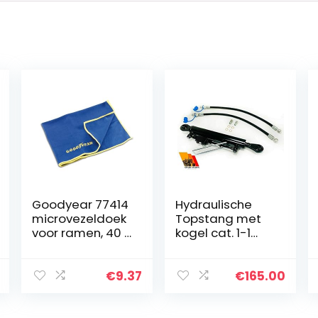
Goodyear 77414
Hydraulische
microvezeldoek
Topstang met
voor ramen, 40 x
kogel cat. 1-1
40 cm
met
blokkeerblok
410-570 mm
€
9.37
€
165.00
met 2 x slang