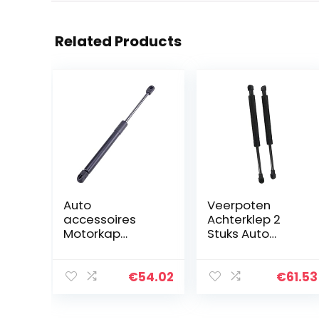
Related Products
Auto
Veerpoten
accessoires
Achterklep 2
Motorkap
Stuks Auto
Gasveren Voor
Motorkap
Infiniti FX35 FX45
Demper
2003 2004 2005
Hijsbeugel Voor
€
54.02
€
61.53
2006 2007 2008
Toyota Voor
2 Stuks Auto
CHR Voor C-HR