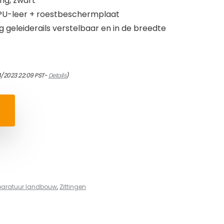
ing, zwart
k PU-leer + roestbeschermplaat
ng geleiderails verstelbaar en in de breedte
4/2023 22:09 PST-
Details
)
paratuur landbouw
,
Zittingen