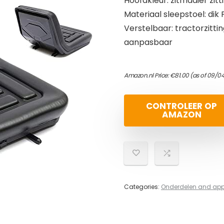
Hoofdkleur: zitmaaier zitt
Materiaal sleepstoel: di
Verstelbaar: tractorzitti
aanpasbaar
Amazon.nl Price:
€
81.00
(as of 09/0
CONTROLEER OP
AMAZON
Categories:
Onderdelen and ap