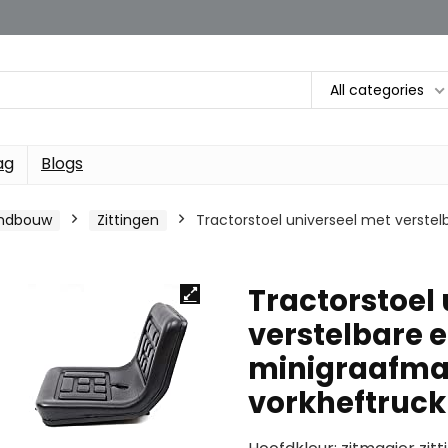
All categories
ag
Blogs
andbouw
Zittingen
Tractorstoel universeel met verste
Tractorstoel
verstelbare e
minigraafma
vorkheftruck 