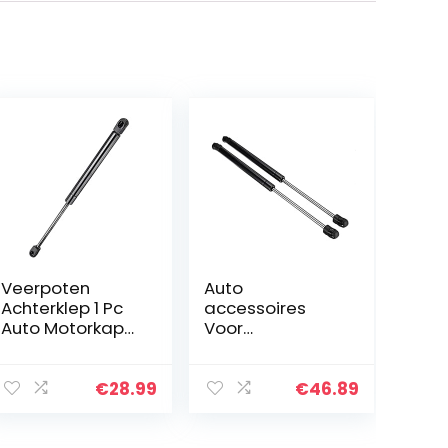
Veerpoten
Auto
Achterklep 1 Pc
accessoires
Auto Motorkap
Voor
Cover Voor Jeep
Volkswagen
Voor Grand
Voor SCIROCCO
Cherokee 2005
R 2008-2017 2
€
28.99
€
46.89
2006 2007 2008
Stuks Auto
2009 2010 Laars
Kleppendeksel