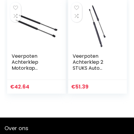
Veerpoten
Veerpoten
Achterklep
Achterklep 2
Motorkap
STUKS Auto
Gasveren Auto
Motorkap Cover
Motorkap Cover
Auto Voor Lexus
Voor Hyundai Voor
IS250 IS300 IS350
€
42.64
€
51.39
Kona Voor Encino
2005 2006 2007
Voor Kauai 2017
2008 2009 2010
2018 2019…
2011…
Over ons