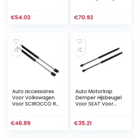
Infiniti FX35 FX45
Hijsbeugel Voor
2003 2004 2005
Frontier Voor
2006 2007 2008 2
Navara D40 2004-
€
54.02
€
70.92
Stuks Auto
2018: Laars
Motorkap Cover…
Gasveren
Auto accessoires
Auto Motorkap
Voor Volkswagen
Demper Hijsbeugel
Voor SCIROCCO R
Voor SEAT Voor
2008-2017 2 Stuks
Toledo MK4 Voor
Auto
Ateca 2016 2017
Kleppendeksel
2018 2019 Laars
€
46.89
€
35.21
Demper Gasveer
Gasveren
Lifting Beugel…