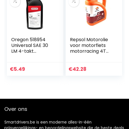
Oregon 518954
Repsol Motorolie
Universal SAE 30
voor motorfiets
LM 4-takt
motorracing 4T
motorolie, 600 ml
10W-50 4L
€
5.49
€
42.28
Over ons
Smartdrivers.be is een moderne alles-in-één
prijsvergelijkings- en beoordelingswebsite die de beste deals