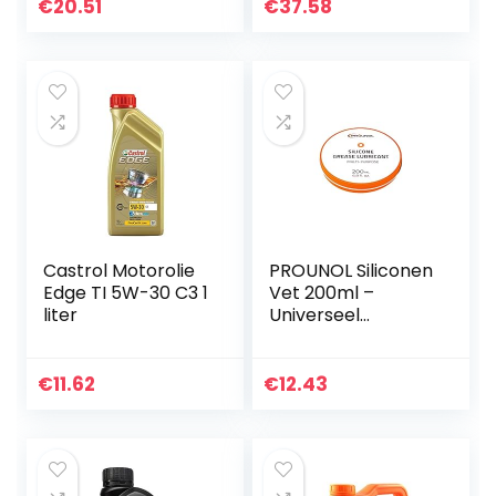
HV100 machine
€
20.51
€
37.58
olie
Castrol Motorolie
PROUNOL Siliconen
Edge TI 5W-30 C3 1
Vet 200ml –
liter
Universeel
Smeermiddel voor
Kranen en
Afsluiters op basis
€
11.62
€
12.43
van 100%
Siliconen…