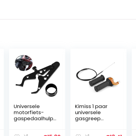
Universele
Kimiss 1 paar
motorfiets-
universele
gaspedaalhulp,
gasgreep
cruise control
gasgreep twist
gashendel,
speed Throttle