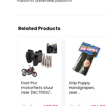
Pasvorm: universele pasvorm
Related Products
Fast Pro
Grip Puppy
motorfiets stuur
Handgrepen,
riser (NC700S/X
zeer
NC750X
comfortabel
CB500X)