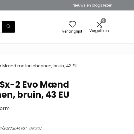
Nieuws en blogs lezen
0
Vergelijken
verlanglijst
o Mænd motorschoenen, bruin, 43 EU
 Sx-2 Evo Mænd
n, bruin, 43 EU
vorm
4/2023 21:44 PST-
Details
)