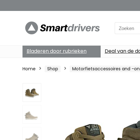
Search
for:
Bladeren door rubrieken
Deal van de d
Home
Shop
Motorfietsaccessoires and -o