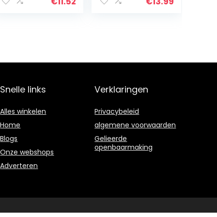
handgreep
antislip, rubber,
€
11.52
€
13.99
stuurgreep
handgrepen
(sausgeel)
Snelle links
Verklaringen
Alles winkelen
Privacybeleid
Home
algemene voorwaarden
Blogs
Gelieerde
openbaarmaking
Onze webshops
Adverteren