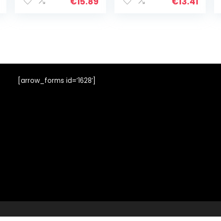
motor lock
motorfiets
€
15.89
€
13.41
assist cruise
control
klemgreep met
siliconen…
[arrow_forms id=’1628′]