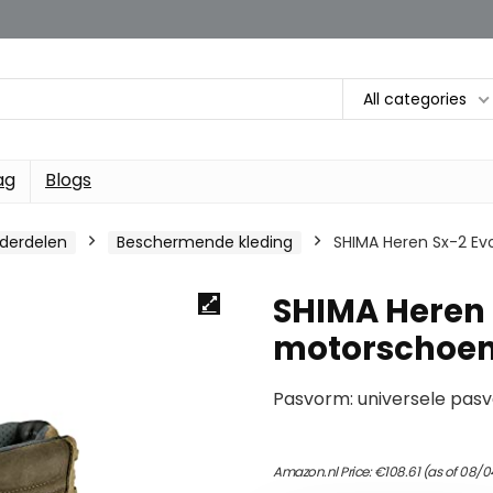
All categories
ag
Blogs
nderdelen
Beschermende kleding
SHIMA Heren Sx-2 Ev
SHIMA Heren
motorschoene
Pasvorm: universele pas
Amazon.nl Price:
€
108.61
(as of 08/0