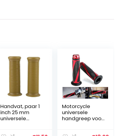
Handvat, paar 1
Motorcycle
inch 25 mm
universele
universele
handgreep voor
motorfiets
motorfiets, 17,8
vintage TPU
cm (7/8 inch),