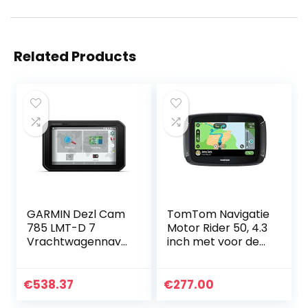
Related Products
GARMIN Dezl Cam
TomTom Navigatie
785 LMT-D 7
Motor Rider 50, 4.3
Vrachtwagennave
inch met voor de
gatiesysteem Met
motor
Ingebouwde Dash
afgestemde
Cam, Zwart
routes, updates via
€
538.37
€
277.00
Wi-Fi, geschikt