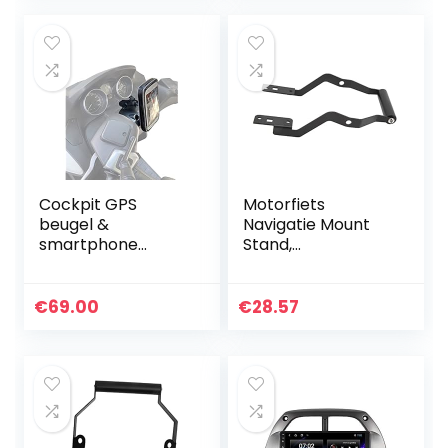
voor Siri en…
Cockpit GPS
Motorfiets
beugel &
Navigatie Mount
smartphone
Stand,
houder voor
Multifunctionele
Piaggio MP3 300
Praktische Frosted
’11-’17 / MP3 500
Iron Motorcycle
€
69.00
€
28.57
’11-’17
Stuur Extender
Houder Solide…