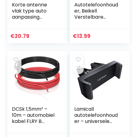
Korte antenne
Autotelefoonhoud
vlak type auto
er, Beikell
aanpassing
Verstelbare
accessoires
autotelefoonhoud
stabiele
er 360° rotatie –
corrosiebestendig
Telefoonhouder
€
20.79
€
13.99
heid compatibel
voor auto met
voor 500 2012
ontgrendeling
51910790
met…
DCSk 1,5mm² –
Lamicall
10m – automobiel
autotelefoonhoud
kabel FLRY B
er – universele
asymmetrisch –
ventilatierooster
1,50 mm² –
360 roterende