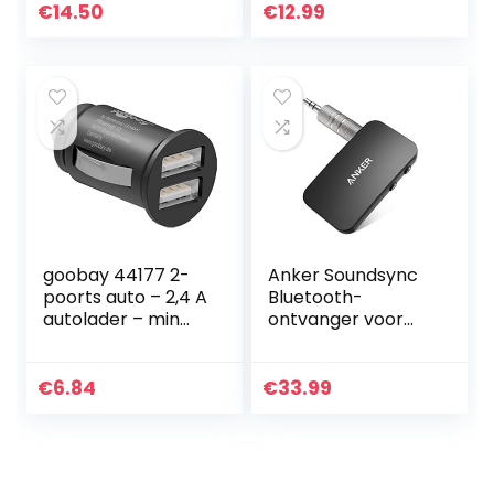
automobiel kabel
ventilatieroosterh
€
14.50
€
12.99
streng – set kleur
ouder voor
rood/zwart…
telefoon 11 Pro Xs…
goobay 44177 2-
Anker Soundsync
poorts auto – 2,4 A
Bluetooth-
autolader – min
ontvanger voor
sigarettenaanstek
muziek met
er dual USB-lader
Bluetooth 5.0,
– geschikt voor
batterijduur van 12
€
6.84
€
33.99
auto’s en…
uur, voor in de auto
en thuis…