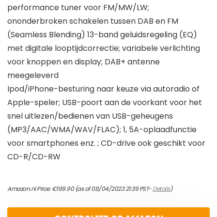
performance tuner voor FM/MW/LW;
ononderbroken schakelen tussen DAB en FM
(Seamless Blending) 13-band geluidsregeling (EQ)
met digitale looptijdcorrectie; variabele verlichting
voor knoppen en display; DAB+ antenne
meegeleverd
Ipod/iPhone-besturing naar keuze via autoradio of
Apple-speler; USB-poort aan de voorkant voor het
snel uitlezen/bedienen van USB-geheugens
(MP3/AAC/WMA/WAV/FLAC); 1, 5A-oplaadfunctie
voor smartphones enz. ; CD-drive ook geschikt voor
CD-R/CD-RW
Amazon.nl Price:
€
199.90
(as of 08/04/2023 21:39 PST-
Details
)