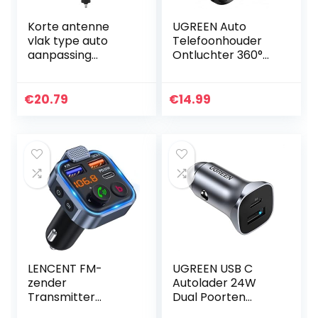
Korte antenne
UGREEN Auto
vlak type auto
Telefoonhouder
aanpassing
Ontluchter 360°
accessoires
Rotatie Auto
stabiele
Houder
corrosiebestendig
Compatibel met
€
20.79
€
14.99
heid compatibel
iPhone 14 Pro Max
voor 500 2012
13 Pro Max 12 11
51910790
Galaxy…
LENCENT FM-
UGREEN USB C
zender
Autolader 24W
Transmitter
Dual Poorten
Adapter Bluetooth
Aluminium Snelle