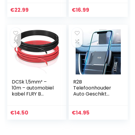
V5.0 Autoradio
Car Charger
Diepe
Ondersteunt PD
€
22.99
€
16.99
Basmuziekadapter
QC 3.0 Compatibel
Handsfree
met iPhone 13 12…
Autolader met
dubbele…
DCSk 1,5mm² –
R2B
10m – automobiel
Telefoonhouder
kabel FLRY B
Auto Geschikt
asymmetrisch –
Voor
1,50 mm² –
Ventilatierooster,
automobiel kabel
Mobiele Telefoon
€
14.50
€
14.95
streng – set kleur
Houder Model
rood/zwart…
Amsterdam, Gsm
Houder Auto…