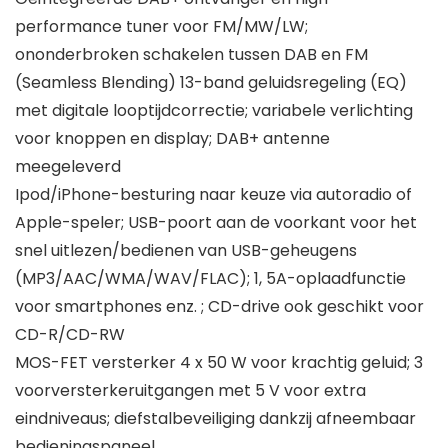
performance tuner voor FM/MW/LW;
ononderbroken schakelen tussen DAB en FM
(Seamless Blending) 13-band geluidsregeling (EQ)
met digitale looptijdcorrectie; variabele verlichting
voor knoppen en display; DAB+ antenne
meegeleverd
Ipod/iPhone-besturing naar keuze via autoradio of
Apple-speler; USB-poort aan de voorkant voor het
snel uitlezen/bedienen van USB-geheugens
(MP3/AAC/WMA/WAV/FLAC); 1, 5A-oplaadfunctie
voor smartphones enz. ; CD-drive ook geschikt voor
CD-R/CD-RW
MOS-FET versterker 4 x 50 W voor krachtig geluid; 3
voorversterkeruitgangen met 5 V voor extra
eindniveaus; diefstalbeveiliging dankzij afneembaar
bedieningspaneel