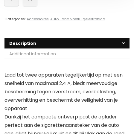
Categories:
Accessoires
,
Auto- and voertuigelektronica
Description
Additional information
Laad tot twee apparaten tegelijkertijd op met een
snelheid van maximaal 2,4 A, biedt meervoudige
bescherming tegen overstroom, overbelasting,
oververhitting en beschermt de veiligheid van je
apparaat
Dankzij het compacte ontwerp past de oplader
perfect aan de sigarettenaansteker van de auto
aan, glijdt hij nauwelijks uit en zit hij vlak aan de rand