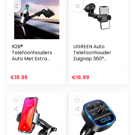
R2B®
UGREEN Auto
Telefoonhouders
Telefoonhouder
Auto Met Extra
Zuignap 360°
Sterke Zuignap,
Draaibare 2 in 1
Voor Raam En
Universele Auto
Dashboard,
Houder
€
18.95
€
16.99
Gsm/Mobiel
Compatibel met
Houder,
iPhone 14 Pro Max
Autohouder
13 12…
Telefoon…