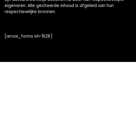
eigenaren. Alle geciteerde inhoud is afgeleid van hun
respectievelijke bronnen.
[arrow_forms id=’1628′]
Snelle links
Alles winkelen
Home
Blogs
Onze webshops
Adverteren
Verklaringen