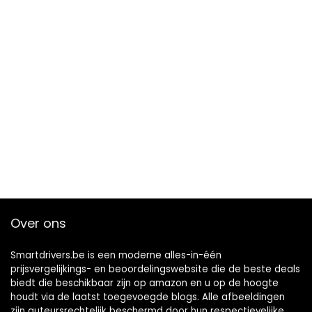
Over ons
Smartdrivers.be is een moderne alles-in-één
prijsvergelijkings- en beoordelingswebsite die de beste deals
biedt die beschikbaar zijn op amazon en u op de hoogte
houdt via de laatst toegevoegde blogs. Alle afbeeldingen
zijn auteursrechtelijk beschermd door hun respectievelijke