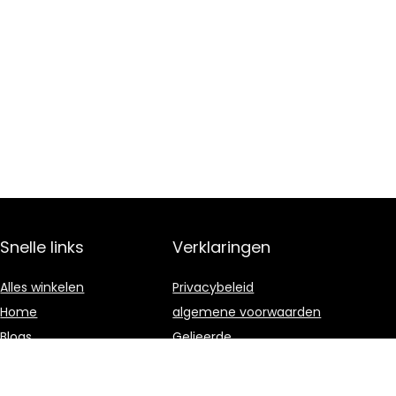
Snelle links
Verklaringen
Alles winkelen
Privacybeleid
Home
algemene voorwaarden
Blogs
Gelieerde
openbaarmaking
Onze webshops
Adverteren