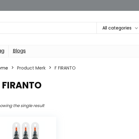
All categories
ag
Blogs
ome
Product Merk
‎F FIRANTO
F FIRANTO
owing the single result