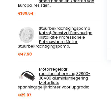
smartphone en kaarten van
Europa, resistief…
€
189.64
Stuurbekrachtigingspomp
Katrol, Roestvrij Eenvoudige
installatie Professionele
Betrouwbare Motor
Stuurbekrachtigingspomp…
€
47.50
Motorregelaar,
roestbescherming 32800-
38A00 aluminiumlegering
Motorfiets
spanningsgelijkrichter voor upgrade:
€
29.07