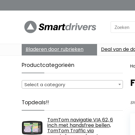
Search
for:
Bladeren door rubrieken
Deal van de d
Productcategorieën
H
‎
Select a category
Topdeals!!
Sh
TomTom navigatie VIA 62, 6
inch met handsfree bellen,
TomTom Traffic via