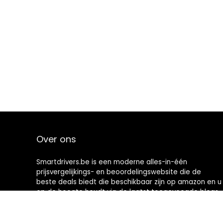
Over ons
Smartdrivers.be is een moderne alles-in-één
prijsvergelijkings- en beoordelingswebsite die de
beste deals biedt die beschikbaar zijn op amazon en u
op de hoogte houdt via de laatst toegevoegde blogs.
Alle afbeeldingen zijn auteursrechtelijk beschermd
door hun respectievelijke eigenaren. Alle geciteerde
inhoud is afgeleid van hun respectievelijke bronnen.