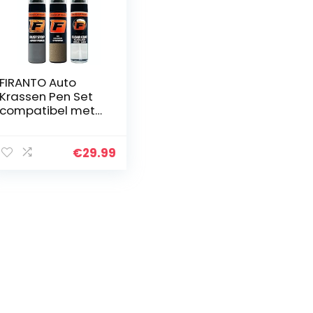
FIRANTO Auto
Krassen Pen Set
compatibel met
Ford CFSCWWA
Fashionista – 3-
in-1 Verf Krassen
€
29.99
Autolak Reparatie
Kit…