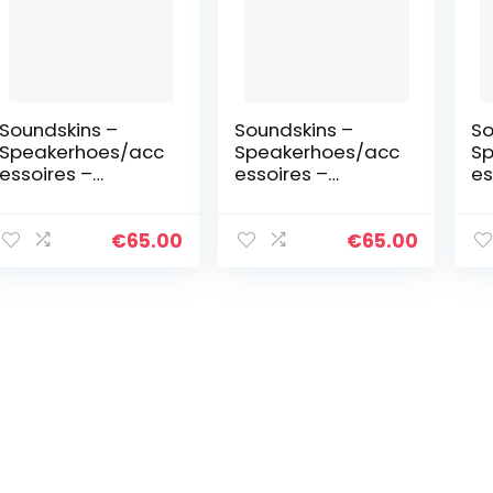
Soundskins –
Soundskins –
So
Speakerhoes/acc
Speakerhoes/acc
Sp
essoires –
essoires –
es
Compitabel met
Compitabel met
Co
Sonos Beam –
Sonos Beam –
So
Grafietzwart
Koper
Li
€
65.00
€
65.00