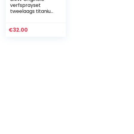
verfsprayset
tweelaags titanium
zilver met
kleurcode 354
€
32.00