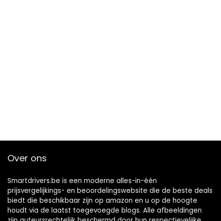
Over ons
Smartdrivers.be is een moderne alles-in-één
prijsvergelijkings- en beoordelingswebsite die de beste deals
biedt die beschikbaar zijn op amazon en u op de hoogte
houdt via de laatst toegevoegde blogs. Alle afbeeldingen
zijn auteursrechtelijk beschermd door hun respectievelijke