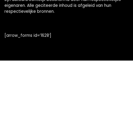
eigenaren. Alle geciteerde inhoud is afgeleid van hun
respectievelijke bronnen.
[arrow_forms id=’1628′]
Snelle links
Alles winkelen
Home
Blogs
Onze webshops
Adverteren
Verklaringen