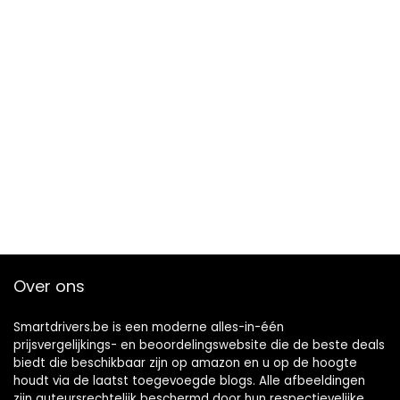
Over ons
Smartdrivers.be is een moderne alles-in-één
prijsvergelijkings- en beoordelingswebsite die de beste deals
biedt die beschikbaar zijn op amazon en u op de hoogte
houdt via de laatst toegevoegde blogs. Alle afbeeldingen
zijn auteursrechtelijk beschermd door hun respectievelijke