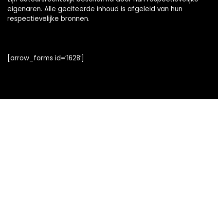
eigenaren. Alle geciteerde inhoud is afgeleid van hun
respectievelijke bronnen.
[arrow_forms id=’1628′]
Snelle links
Alles winkelen
Home
Blogs
Onze webshops
Adverteren
Verklaringen