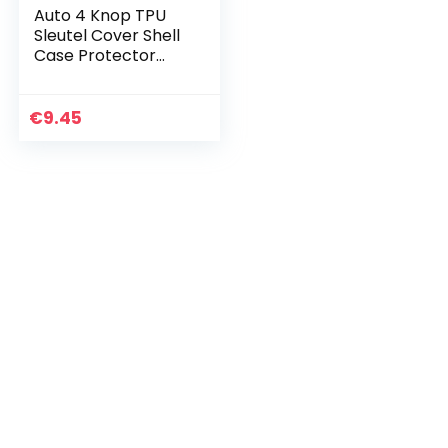
Auto 4 Knop TPU
Sleutel Cover Shell
Case Protector
met Sleutelhanger
en
Schroevendraaier
€
9.45
Compatibel met
BMW 1/2/3/4/5/6…