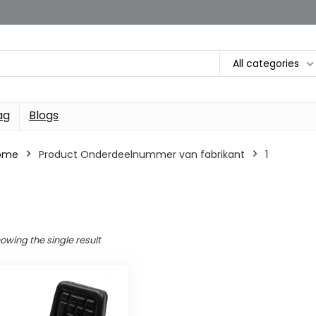
All categories
ag
Blogs
ome
Product Onderdeelnummer van fabrikant
‎1
owing the single result