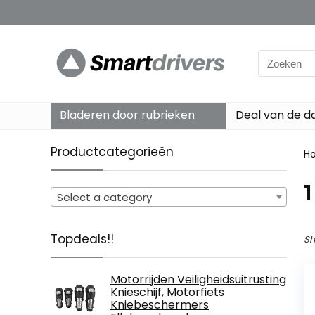
Search
for:
Bladeren door rubrieken
Deal van de d
Productcategorieën
H
‎1
Select a category
Topdeals!!
Sh
Motorrijden Veiligheidsuitrusting
Knieschijf, Motorfiets
Kniebeschermers