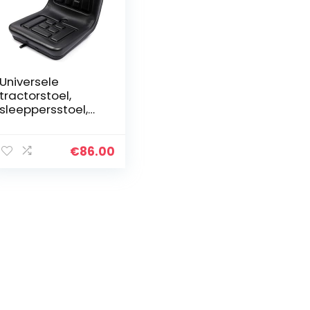
Universele
tractorstoel,
sleeppersstoel,
bestuurdersstoel,
graafmachine,
tractorstoel,
€
86.00
stapelstoel, zwart