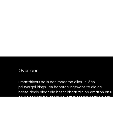
Over ons
Smartdrivers.be is een moderne alles-in-één
prijsvergelijkings- en beoordelingswebsite die de
beste deals biedt die beschikbaar zijn op amazon en u
op de hoogte houdt via de laatst toegevoegde blogs.
Alle afbeeldingen zijn auteursrechtelijk beschermd
door hun respectievelijke eigenaren. Alle geciteerde
inhoud is afgeleid van hun respectievelijke bronnen.