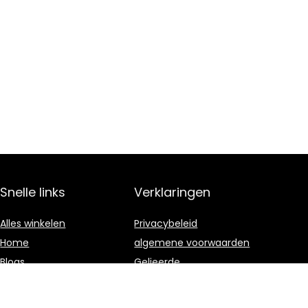
Snelle links
Verklaringen
Alles winkelen
Privacybeleid
Home
algemene voorwaarden
Blogs
Gelieerde
openbaarmaking
Onze webshops
Adverteren