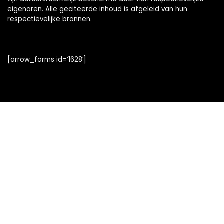
eigenaren. Alle geciteerde inhoud is afgeleid van hun
respectievelijke bronnen.
[arrow_forms id=’1628′]
Snelle links
Alles winkelen
Home
Blogs
Onze webshops
Adverteren
Verklaringen