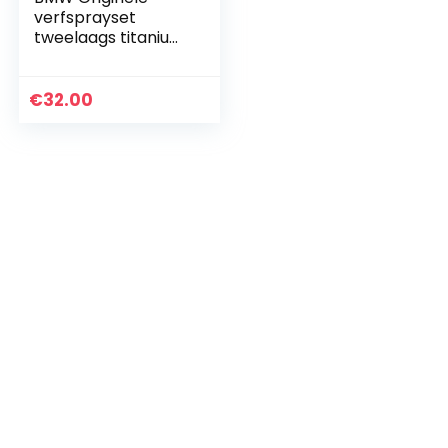
verfsprayset
tweelaags titanium
zilver met
kleurcode 354
€
32.00