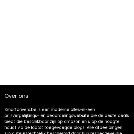
Over ons
Smartdrivers.be is een moderne alles-in-één
prijsvergelijkings- en beoordelingswebsite die de beste deals
biedt die beschikbaar zijn op amazon en u op de hoogte
houdt via de laatst toegevoegde blogs. Alle afbeeldingen
zijn auteursrechtelijk beschermd door hun respectievelijke