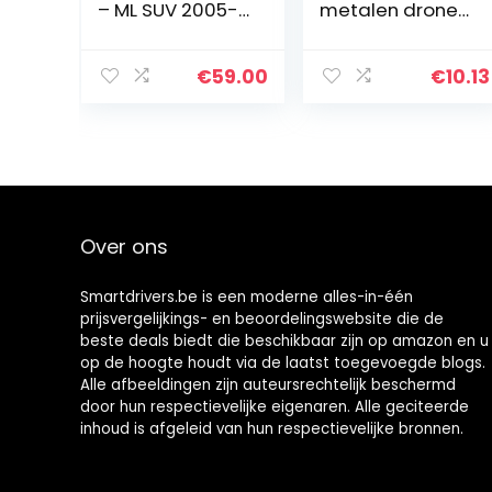
– ML SUV 2005-
metalen drone
2011
Duimschakelaar
Intermediate
Joystick
Scarf Ceiling
Upgrade
€
59.00
€
10.13
Bar-GRİ
vervanging
Compatibel met
DJI Mavic AIR
2(Rood…
Over ons
Smartdrivers.be is een moderne alles-in-één
prijsvergelijkings- en beoordelingswebsite die de
beste deals biedt die beschikbaar zijn op amazon en u
op de hoogte houdt via de laatst toegevoegde blogs.
Alle afbeeldingen zijn auteursrechtelijk beschermd
door hun respectievelijke eigenaren. Alle geciteerde
inhoud is afgeleid van hun respectievelijke bronnen.