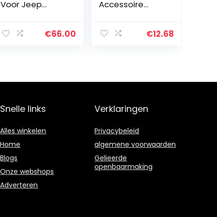
Voor Jeep
Accessoire
Patriot 2007-
Geschikt voor
2017 Auto Top
WLtoys 144001
Bagage
1/14
€
66.00
€
12.68
Vervoerder
Vierwielaandrijvi
Spoorstaven FLY
ng Legering RC
Model GRIJS
Auto
Snelle links
Verklaringen
Alles winkelen
Privacybeleid
Home
algemene voorwaarden
Blogs
Gelieerde
openbaarmaking
Onze webshops
Adverteren