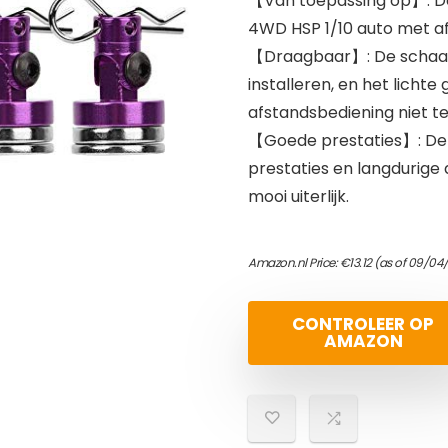
【Van toepassing op】: De
4WD HSP 1/10 auto met af
【Draagbaar】: De schaal
installeren, en het licht
afstandsbediening niet te
【Goede prestaties】: De
prestaties en langdurige
mooi uiterlijk.
Amazon.nl Price:
€
13.12
(as of 09/04
CONTROLEER OP
AMAZON