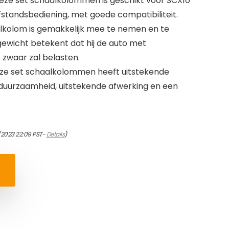
ze set schaalkolommen is geschikt voor SCX10
standsbediening, met goede compatibiliteit.
kolom is gemakkelijk mee te nemen en te
e gewicht betekent dat hij de auto met
 zwaar zal belasten.
ze set schaalkolommen heeft uitstekende
 duurzaamheid, uitstekende afwerking en een
/2023 22:09 PST-
Details
)