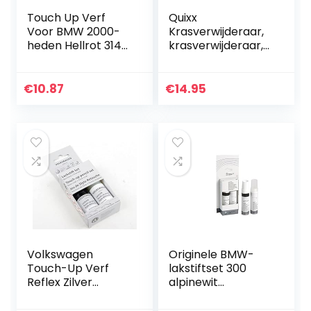
Touch Up Verf
Quixx
Voor BMW 2000-
Krasverwijderaar,
heden Hellrot 314
krasverwijderaar,
Kwaliteit Stone
25 g polijstmiddel,
Chip Scratch
25 g afwerking, 2
Reparatie (Touch
doekjes, 4
€
10.87
€
14.95
Up)
schuurpapier.
Volkswagen
Originele BMW-
Touch-Up Verf
lakstiftset 300
Reflex Zilver
alpinewit
LA7W/A7W/8E
51910301918