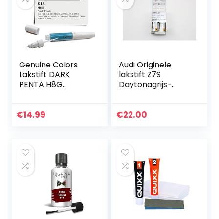
Genuine Colors
Audi Originele
Lakstift DARK
lakstift Z7S
PENTA H8G
Daytonagrijs-
compatibel/verva
pareleffect
nging voor KIA
zwart
€
14.99
€
22.00