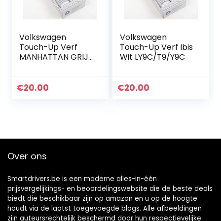
Volkswagen
Volkswagen
Touch-Up Verf
Touch-Up Verf Ibis
MANHATTAN GRIJS
Wit LY9C/T9/Y9C
LX7L/X7L
€
20.00
€
20.00
Over ons
Smartdrivers.be is een moderne alles-in-één
prijsvergelijkings- en beoordelingswebsite die de beste deals
biedt die beschikbaar zijn op amazon en u op de hoogte
houdt via de laatst toegevoegde blogs. Alle afbeeldingen
zijn auteursrechtelijk beschermd door hun respectievelijke