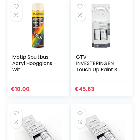
Motip Spuitbus
GTV
Acryl Hoogglans –
INVESTERINGEN
Wit
Touch Up Paint Set
2 x 12ml Havanna
Metallic A17
51910391381 0391381
€
10.00
€
45.63
NIEUW