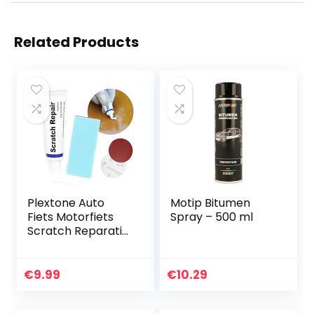
Related Products
Plextone Auto
Motip Bitumen
Fiets Motorfiets
Spray – 500 ml
Scratch Reparatie
Kit Onderhoud
Wax Polijsten
Slijpen Pasta Verf
€
9.99
€
10.29
Kleine krassen
plakkerig…