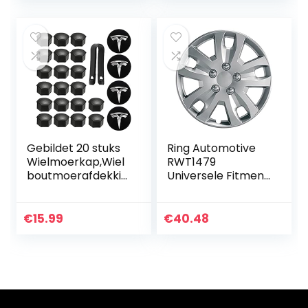
Modificatie
aluminium velgen
Onderdelen…
Gebildet 20 stuks
Ring Automotive
Wielmoerkap,Wiel
RWT1479
boutmoerafdekkin
Universele Fitment
gen(mat,
voor auto’s en Van
Zwart),Zeshoekige
Gyro, zilver, 14 inch
Wielmoerafdekkin
€
15.99
€
40.48
gen voor Te-SLA
Model 3…