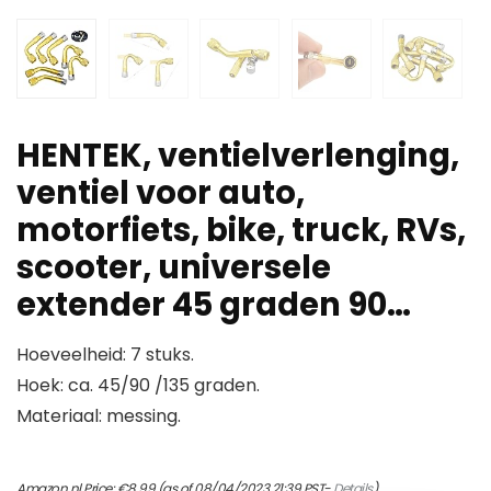
HENTEK, ventielverlenging,
ventiel voor auto,
motorfiets, bike, truck, RVs,
scooter, universele
extender 45 graden 90…
Hoeveelheid: 7 stuks.
Hoek: ca. 45/90 /135 graden.
Materiaal: messing.
Amazon.nl Price:
€
8.99
(as of 08/04/2023 21:39 PST-
Details
)