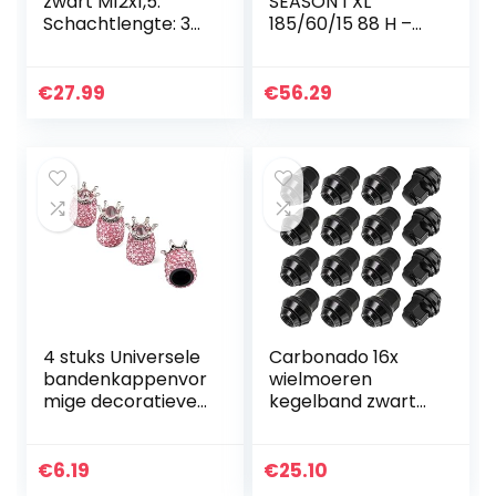
zwart M12x1,5.
SEASON 1 XL
Schachtlengte: 34
185/60/15 88 H –
mm conus, 60
E/B/71Db
graden conisch,
allweather
SW19.
(personenauto)
€
27.99
€
56.29
4 stuks Universele
Carbonado 16x
bandenkappenvor
wielmoeren
mige decoratieve
kegelband zwart
stam delicate
M12x1,5 SW19
eenvoudige
compatibel met
banden
Volvo Ford
€
6.19
€
25.10
Accessoires
originele