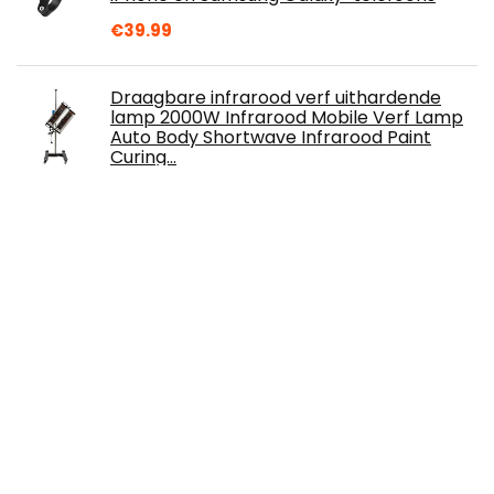
€
39.99
Draagbare infrarood verf uithardende
lamp 2000W Infrarood Mobile Verf Lamp
Auto Body Shortwave Infrarood Paint
Curing…
€
1,295.91
UGREEN Auto Telefoonhouder Zuignap
360° Draaibare 2 in 1 Universele Auto
Houder Compatibel met iPhone 14 Pro
Max 13 12…
€
16.99
Normfest 1K Multi Connector grondvuller
lak spray primer vuller lichtgrijs 400ml (3)
€
33.55