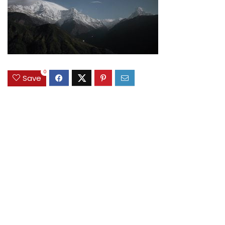
0
Save