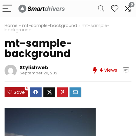
0
Home
»
mt-sample-background
»
mt-sample-
background
mt-sample-
background
Stylishweb
4
Views
September 20, 2021
0
Save