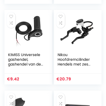
hoofdremcilinder
hendelpomp 50cc
110cc 150cc
KIMISS Universele
Nikou
gashendel,
Hoofdremcilinder
gashendel van de
Hendels met zes
scooter
versnellingen
verstelbare
motorfiets
€
9.42
€
20.79
aluminium
hoofdcilinderhende
ls voor…