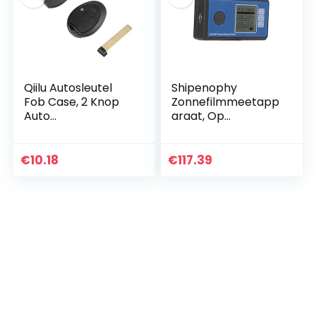
Qiilu Autosleutel
Shipenophy
Fob Case, 2 Knop
Zonnefilmmeetapp
Auto
araat, Op
Afstandsbediening
batterijen
Sleutelhanger Shell
aangedreven de
Case Lege Blade
Transmissiemeter
€
10.18
€
117.39
Elektronica
Compacte Grootte
Veiligheid…
van de Vensterfilm
voor…