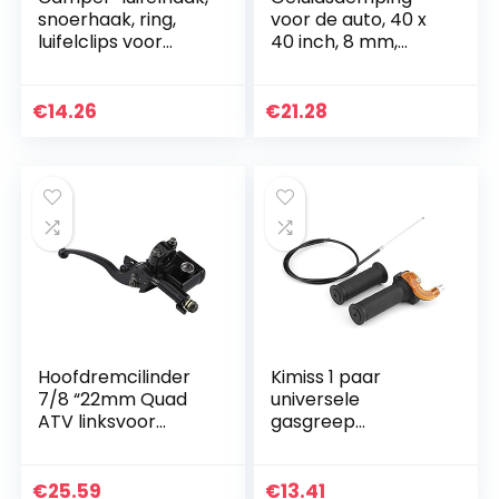
snoerhaak, ring,
voor de auto, 40 x
luifelclips voor
40 inch, 8 mm,
buiten, luifelclips,
geluidsdemping
kledinghanger,
voor auto’s,
organizer,
geluidsisolatie,
€
14.26
€
21.28
eenvoudig te…
waterdicht
Hoofdremcilinder
Kimiss 1 paar
7/8 “22mm Quad
universele
ATV linksvoor
gasgreep
rempomp,
gasgreep twist
universele linker
speed Throttle
remkoppeling
motorfiets
€
25.59
€
13.41