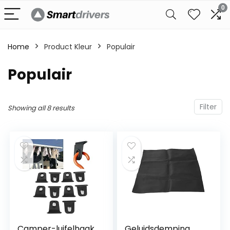
0
Home
Product Kleur
‎Populair
‎Populair
Filter
Showing all 8 results
Camper-luifelhaak,
Geluidsdemping