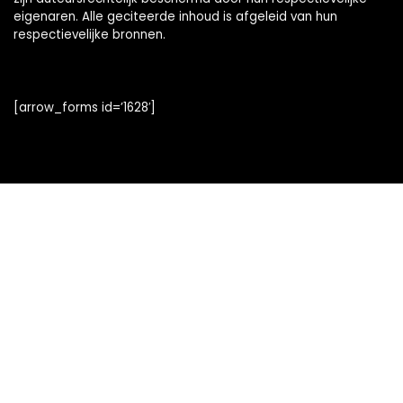
eigenaren. Alle geciteerde inhoud is afgeleid van hun
respectievelijke bronnen.
[arrow_forms id=’1628′]
Snelle links
Alles winkelen
Home
Blogs
Onze webshops
Adverteren
Verklaringen