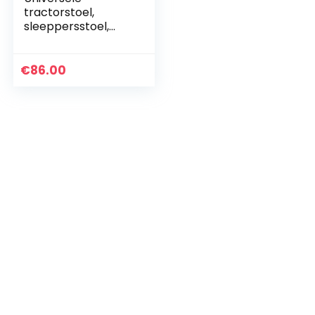
tractorstoel,
sleeppersstoel,
bestuurdersstoel,
graafmachine,
tractorstoel,
€
86.00
stapelstoel, zwart